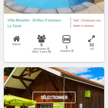
Villa Mouette - Drôles d’oiseaux -
Tarif : Choisissez vos
Le Teich
dates ci-dessus
5
32
Maison
1
personnes
m2
chambre
(Maxi:
5
pers.
)
SÉLECTIONNER