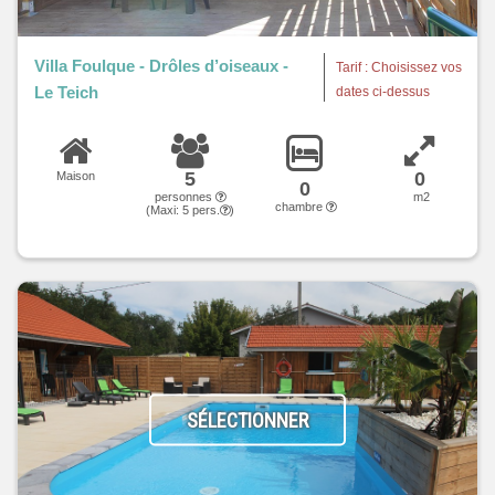
Villa Foulque - Drôles d’oiseaux -
Tarif : Choisissez vos
Le Teich
dates ci-dessus
5
0
Maison
0
personnes
m2
chambre
(Maxi:
5
pers.
)
SÉLECTIONNER