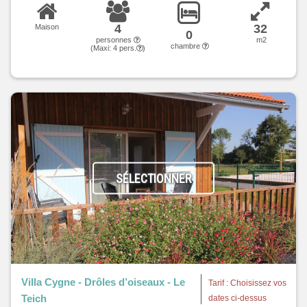
4
32
Maison
0
personnes
m2
chambre
(Maxi:
4
pers.
)
SÉLECTIONNER
Villa Cygne - Drôles d’oiseaux - Le
Tarif : Choisissez vos
Teich
dates ci-dessus