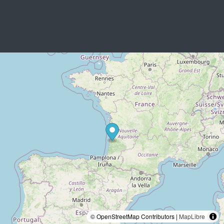
© OpenStreetMap Contributors |
MapLibre