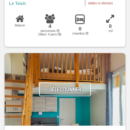
Le Teich
dates ci-dessus
4
0
Maison
0
personnes
m2
chambre
(Maxi:
4
pers.
)
SÉLECTIONNER