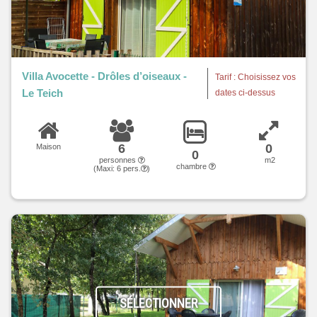
Villa Avocette - Drôles d’oiseaux -
Tarif : Choisissez vos
Le Teich
dates ci-dessus
6
0
Maison
0
personnes
m2
chambre
(Maxi:
6
pers.
)
SÉLECTIONNER