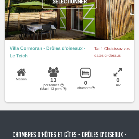
SÉLECTIONNER
Villa Cormoran - Drôles d’oiseaux -
Tarif : Choisissez vos
Le Teich
dates ci-dessus
13
0
Maison
0
personnes
m2
chambre
(Maxi:
13
pers.
)
CHAMBRES D'HÔTES ET GÎTES - DRÔLES D’OISEAUX -