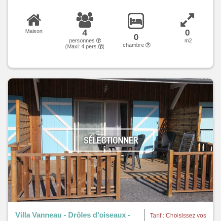
4
0
Maison
0
personnes
m2
chambre
(Maxi:
4
pers.
)
SÉLECTIONNER
Villa Vanneau - Drôles d’oiseaux -
Tarif : Choisissez vos