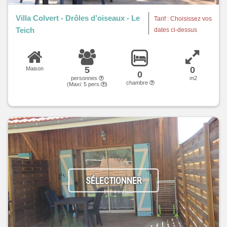
Villa Colvert - Drôles d’oiseaux - Le
Tarif : Choisissez vos
Teich
dates ci-dessus
5
0
Maison
0
personnes
m2
chambre
(Maxi:
5
pers.
)
SÉLECTIONNER