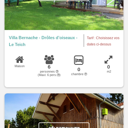
Villa Bernache - Drôles d’oiseaux -
Tarif : Choisissez vos
Le Teich
dates ci-dessus
6
0
Maison
0
personnes
m2
chambre
(Maxi:
6
pers.
)