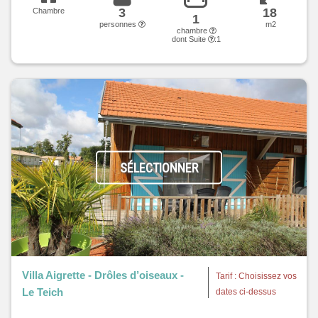
3
18
Chambre
1
personnes
m2
chambre
dont Suite
:1
SÉLECTIONNER
Villa Aigrette - Drôles d’oiseaux -
Tarif : Choisissez vos
Le Teich
dates ci-dessus