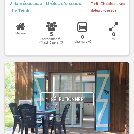
Villa Bécasseau - Drôles d’oiseaux
Tarif : Choisissez vos
- Le Teich
dates ci-dessus
5
0
Maison
0
personnes
m2
chambre
(Maxi:
5
pers.
)
SÉLECTIONNER