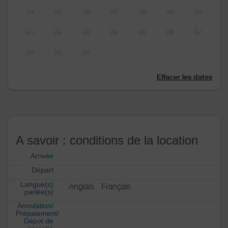
14
15
16
17
18
19
20
21
22
23
24
25
26
27
28
29
30
Effacer les dates
A savoir : conditions de la location
Arrivée
Départ
Langue(s)
Anglais
Français
parlée(s)
Annulation/
Prépaiement/
Dépot de