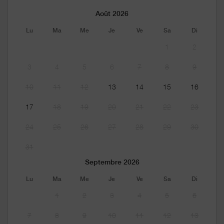
Août 2026
Lu
Ma
Me
Je
Ve
Sa
Di
1
2
3
4
5
6
7
8
9
10
11
12
13
14
15
16
17
18
19
20
21
22
23
24
25
26
27
28
29
30
31
Septembre 2026
Lu
Ma
Me
Je
Ve
Sa
Di
1
2
3
4
5
6
7
8
9
10
11
12
13