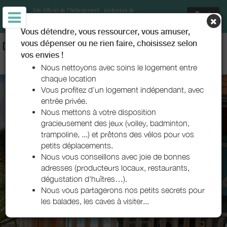
Site Officiel de l'hébergement
, partenaire de
Office de Tourisme Le Teich
Vous détendre, vous ressourcer, vous amuser,
vous dépenser ou ne rien faire, choisissez selon
CHAMBRES D'HÔTES ET GÎTES - DRÔLES D’OISEAUX - LE TEICH
vos envies !
- BASSIN D'ARCACHON
Nous nettoyons avec soins le logement entre
chaque location
Vous profitez d’un logement indépendant, avec
entrée privée.
Nous mettons à votre disposition
gracieusement des jeux (volley, badminton,
trampoline, ...) et prêtons des vélos pour vos
petits déplacements.
Nous vous conseillons avec joie de bonnes
adresses (producteurs locaux, restaurants,
dégustation d'huîtres…).
Nous vous partagerons nos petits secrets pour
les balades, les caves à visiter...