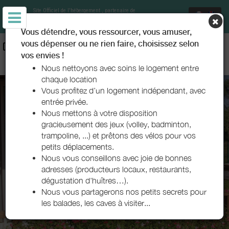
Site Officiel de l'hébergement
, partenaire de
Office de Tourisme Le Teich
Vous détendre, vous ressourcer, vous amuser,
vous dépenser ou ne rien faire, choisissez selon
CHAMBRES D'HÔTES ET GÎTES - DRÔLES D’OISEAUX - LE TEICH
vos envies !
- BASSIN D'ARCACHON
Nous nettoyons avec soins le logement entre
chaque location
Vous profitez d’un logement indépendant, avec
entrée privée.
Nous mettons à votre disposition
gracieusement des jeux (volley, badminton,
trampoline, ...) et prêtons des vélos pour vos
petits déplacements.
Nous vous conseillons avec joie de bonnes
adresses (producteurs locaux, restaurants,
dégustation d'huîtres…).
Nous vous partagerons nos petits secrets pour
les balades, les caves à visiter...