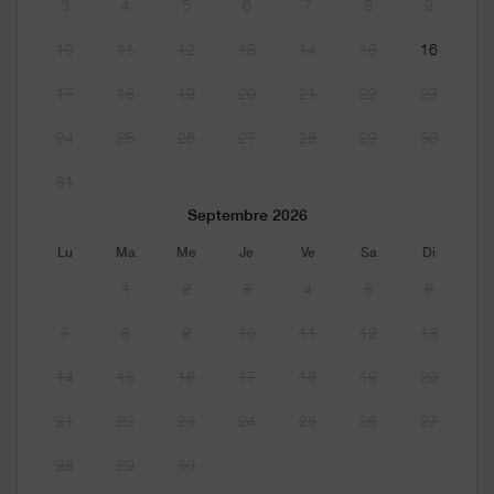
3
4
5
6
7
8
9
10
11
12
13
14
15
16
17
18
19
20
21
22
23
24
25
26
27
28
29
30
31
Septembre 2026
Lu
Ma
Me
Je
Ve
Sa
Di
1
2
3
4
5
6
7
8
9
10
11
12
13
14
15
16
17
18
19
20
21
22
23
24
25
26
27
28
29
30