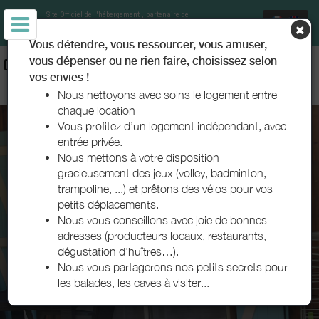
Site Officiel de l'hébergement
, partenaire de
Office de Tourisme Le Teich
Vous détendre, vous ressourcer, vous amuser,
vous dépenser ou ne rien faire, choisissez selon
CHAMBRES D'HÔTES ET GÎTES - DRÔLES D’OISEAUX - LE TEICH
vos envies !
- BASSIN D'ARCACHON
Nous nettoyons avec soins le logement entre
chaque location
Vous profitez d’un logement indépendant, avec
entrée privée.
Nous mettons à votre disposition
gracieusement des jeux (volley, badminton,
trampoline, ...) et prêtons des vélos pour vos
petits déplacements.
Nous vous conseillons avec joie de bonnes
adresses (producteurs locaux, restaurants,
dégustation d'huîtres…).
Nous vous partagerons nos petits secrets pour
les balades, les caves à visiter...