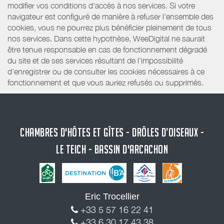
modifier vos conditions d'accès à nos services. Si votre
navigateur est configuré de manière à refuser l'ensemble des
cookies, vous ne pourrez plus bénéficier pleinement de tous
nos services. Dans cette hypothèse, WeeDigital ne saurait
être tenue responsable en cas de fonctionnement dégradé
du site et de ses services résultant de l’impossibilité
d’enregistrer ou de consulter les cookies nécessaires à ce
fonctionnement et que vous auriez refusés ou supprimés.
CHAMBRES D'HÔTES ET GÎTES - DRÔLES D’OISEAUX -
LE TEICH - BASSIN D'ARCACHON
Eric Trocellier
+33 5 57 16 22 41
+33 6 30 17 43 38